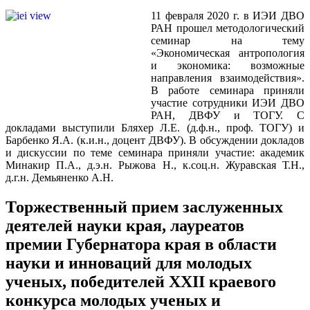
11 февраля 2020 г. в ИЭИ ДВО
РАН прошел методологический
семинар на тему
«Экономическая антропология
и экономика: возможные
направления взаимодействия».
В работе семинара приняли
участие сотрудники ИЭИ ДВО
РАН, ДВФУ и ТОГУ. С
докладами выступили Бляхер Л.Е. (д.ф.н., проф. ТОГУ) и
Барбенко Я.А. (к.и.н., доцент ДВФУ). В обсуждении докладов
и дискуссии по теме семинара приняли участие: академик
Минакир П.А., д.э.н. Рыжова Н., к.соц.н. Журавская Т.Н.,
д.г.н. Демьяненко А.Н.
Торжественный прием заслуженных
деятелей науки края, лауреатов
премии Губернатора края в области
науки и инноваций для молодых
ученых, победителей XXII краевого
конкурса молодых ученых и