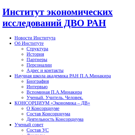
Институт экономических
исследований ДВО РАН
Новости Института
Об Институте
Структура
История
Партнеры
Персоналии
Адрес и контакты
Научная школа академика РАН П.А.Минакира
Биография
Интервью
Вспоминая П.А.Минакира
Ученый. Учитель. Человек.
КОНСОРЦИУМ «Экономика – ДВ»
О Консорциуме
Состав Консорциума
Деятельность Консорциума
Ученый совет
Состав УС