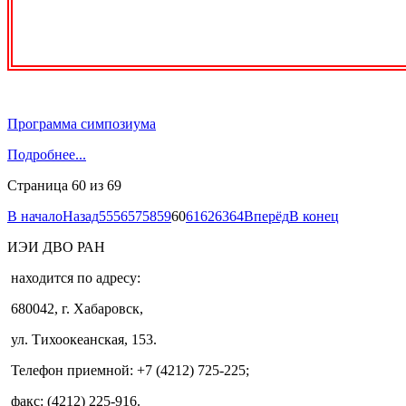
Программа симпозиума
Подробнее...
Страница 60 из 69
В начало
Назад
55
56
57
58
59
60
61
62
63
64
Вперёд
В конец
ИЭИ ДВО РАН
находится по адресу:
680042, г. Хабаровск,
ул. Тихоокеанская, 153.
Телефон приемной: +7 (4212) 725-225;
факс: (4212) 225-916.