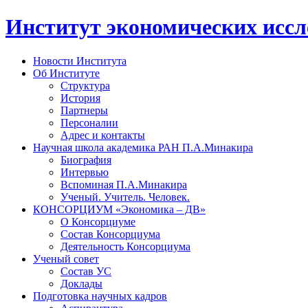
Институт экономических исс
Новости Института
Об Институте
Структура
История
Партнеры
Персоналии
Адрес и контакты
Научная школа академика РАН П.А.Минакира
Биография
Интервью
Вспоминая П.А.Минакира
Ученый. Учитель. Человек.
КОНСОРЦИУМ «Экономика – ДВ»
О Консорциуме
Состав Консорциума
Деятельность Консорциума
Ученый совет
Состав УС
Доклады
Подготовка научных кадров