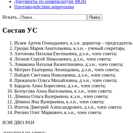
Документы по номенклатуре МОН
Противодействие коррупции
Искать...
Состав УС
Исаев Артем Геннадьевич, к.э.н. директор – председатель 
Грицко Мария Анатольевна, к.э.н. - ученый секретарь;
Антонова Наталья Евгеньевна, д.э.н., член совета;
Леонов Сергей Николаевич, д.э.н., член совета;
Ломакина Наталья Валентиновна, д.э.н., член совета;
Мотрич Екатерина Леонидовна, д.э.н., член совета;
Найден Светлана Николаевна, д.э.н., член совета;
Прокапало Ольга Михайловна, д.э.н., член совета;
Бардаль Анна Борисовна, д.э.н., член совета;
Белоусова Анна Васильевна, к.э.н., член совета;
Дёмина Ольга Валерьевна, к.э.н., член совета;
Дёмина Яна Валерьевна, к.э.н., член совета;
Изотов Дмитрий Александрович, д.э.н., член совета;
Рензин Олег Маркович, к.э.н., член совета.
ИЭИ ДВО РАН
находится по адресу: