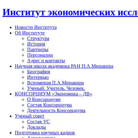
Институт экономических исс
Новости Института
Об Институте
Структура
История
Партнеры
Персоналии
Адрес и контакты
Научная школа академика РАН П.А.Минакира
Биография
Интервью
Вспоминая П.А.Минакира
Ученый. Учитель. Человек.
КОНСОРЦИУМ «Экономика – ДВ»
О Консорциуме
Состав Консорциума
Деятельность Консорциума
Ученый совет
Состав УС
Доклады
Подготовка научных кадров