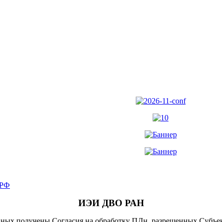
.РФ
ИЭИ ДВО РАН
ных получены Согласия на обработку ПДн, разрешенных Субъе