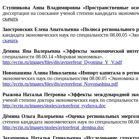
Ступникова Анна Владимировна «Пространственные осо
диссертации на соискание ученой степени кандидата экономич
скачать
Заостровских Елена Анатольевна «Полюса регионального ра
кандидата экономических наук по специальности
08.00.05 «Эк
скачать
Демина Яна Валерьевна «Эффекты экономической инте
специальности 08.00.14 «Мировая экономика».
http://ecrin.ru/images/files/dis/avtoreferat_Dyomina_Y_V.pdf
Новопашина Алина Николаевна «Импорт капитала в регио
экономических наук по специальностям 08.00.05 «Экономика и
http://ecrin.ru/images/files/dis/avtoreferat_Novopashina.pdf
Рыжова Наталья Петровна «Эффекты международной эконо
ученой степени доктора экономических наук по специальност
http://ecrin.ru/
images/stories
/avtoreferat_ryzhova.doc
Дёмина Ольга Валерьевна «Оценка региональных энергоэк
степени кандидата экономических наук по специальности 08
http://ecrin.ru/
images/stories
/avtoreferat_demina.doc
Захарченко Наталья Геннадьевна «Исследование структ