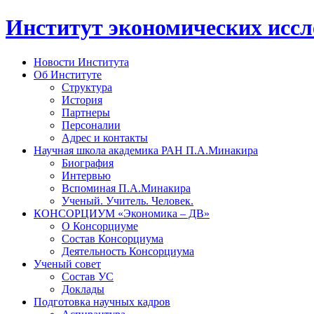
Институт экономических исс
Новости Института
Об Институте
Структура
История
Партнеры
Персоналии
Адрес и контакты
Научная школа академика РАН П.А.Минакира
Биография
Интервью
Вспоминая П.А.Минакира
Ученый. Учитель. Человек.
КОНСОРЦИУМ «Экономика – ДВ»
О Консорциуме
Состав Консорциума
Деятельность Консорциума
Ученый совет
Состав УС
Доклады
Подготовка научных кадров