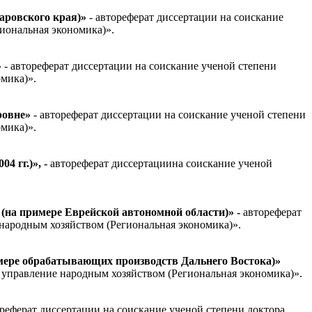
аровского края)»
- автореферат диссертации на соискание
иональная экономика)».
»
- автореферат диссертации на соискание ученой степени
мика)».
ровне»
- автореферат диссертации на соискание ученой степени
мика)».
4 гг.)»,
-
автореферат диссертациина соискание ученой
на примере Еврейской автономной области)»
-
автореферат
народным хозяйством (Региональная экономика)».
мере обрабатывающих производств Дальнего Востока)»
 управление народным хозяйством (Региональная экономика)».
ореферат диссертации на соискание ученой степени доктора