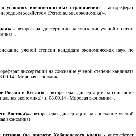
х в условиях внешнеторговых ограничений»
– автореферат
 народным хозяйством (Региональная экономика)»
.
рая)»
– автореферат диссертации на соискание ученой степени
омика)»
.
оискание ученой степени кандидата экономических наук по
тореферат диссертации на соискание ученой степени кандидата
8.00.14 «Мировая экономика».
ре России и Китая)»
- автореферат диссертации на соискание
иональная экономика)» и 08.00.14 «Мировая экономика».
го Востока)»
- автореферат диссертации на соискание ученой
альная экономика)».
е региона (на примере Хабаровского края)»
- автореферат