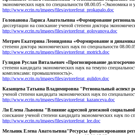
экономических наук по специальности 08.00.05 «Экономика и 
http://www.ecrin.ru/images/files/avtoreferat_prokapalo.doc
Голованова Лариса Анатольевна «Формирование регионально
диссертации на соискание ученой степени доктора экономичес
http://www.ecrin.ru/images/files/avtoreferat_golovanova.doc
Мотрич Екатерина Леонидовна «Формирование и динамика 
степени доктора экономических наук по специальности 08.00.
http://www.ecrin.ru/images/files/avtoreferat_motrich.doc
Гулидов Руслан Витальевич «Прогнозирование долгосрочно
степени кандидата экономических наук на темупо специальнос
комплексами: промышленность)».
http://www.ecrin.ru/images/files/avtoreferat_gulidov.doc
Казанцева Татьяна Владимировна "Региональный аспект 
ученой степени кандидата экономических наук по специальнос
http://www.ecrin.ru/images/files/avtoreferat_kazanceva.doc
Ли Елена Львовна "Влияние адресной денежной социальной 
соискание ученой степени кандидата экономических наук по с
http://www.ecrin.ru/images/files/avtoreferat_lee.doc
Мельник Елена Анатольевна
"Ресурсы финансирования рег