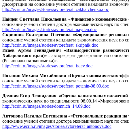
диссертации на соискание ученой степени кандидата эконом
http://ecrin.ru/
images/stories
/avtoreferat_zakharchenko.doc
Найден Светлана Николаевна «Финансово-экономические 
соискание ученой степени доктора экономических наук по спе
http://ecrin.ru/
images/stories
/avtoreferat_nayden.doc
Скрипник Екатерина Олеговна «Формирование региональ
соискание ученой степени кандидата экономических наук по с
http://ecrin.ru/
images/stories
/avtoreferat_skripnik.doc
Исаев Артем Геннадьевич «Взаимодействие разнокачест
Хабаровского края)»
- автореферат диссертации на соискан
(Региональная экономика)».
http://ecrin.ru/
images/stories
/avtoreferat_isaev.doc
Потанин Михаил Михайлович «Оценка экономических эффе
соискание ученой степени кандидата экономических наук по с
http://ecrin.ru/images/stories/avtoreferat_potanin-08.09.doc
Домнич Егор Леонидович «Оценка капитальных вложений в н
экономических наук по специальности 08.00.14 «Мировая экон
http://ecrin.ru/images/stories/domnich_14.09.doc
Антонова Наталья Евгеньевна ««Региональные реакции на 
соискание ученой степени доктора экономических наук по спе
http://www.ecrin.ru/images/stories/avtoreferat_antonova.doc