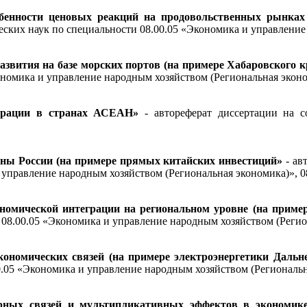
бенности ценовых реакций на продовольственных рынка
еских наук по специальности
08.00.05 «Экономика и управление
звития на базе морских портов (на примере Хабаровского к
ономика и управление народным хозяйством (Региональная экон
грации в странах АСЕАН»
- автореферат диссертации на с
ны России (на примере прямых китайских инвестиций»
- ав
 управление народным хозяйством (Региональная экономика)», 0
мической интеграции на региональном уровне (на приме
и 08.00.05 «Экономика и управление народным хозяйством (Рег
ономических связей (на примере электроэнергетики Дальне
.00.05 «Экономика и управление народным хозяйством (Регион
урных связей и мультипликативных эффектов в экономик