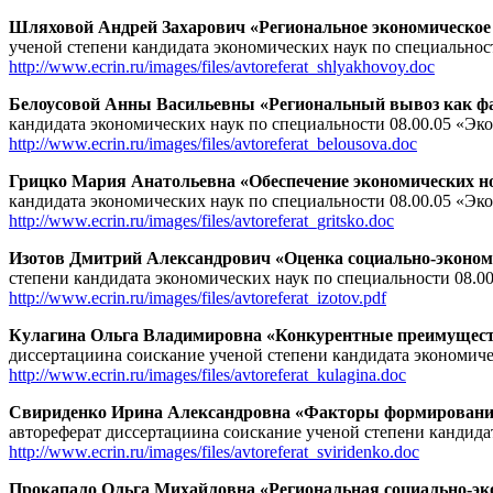
Шляховой Андрей Захарович «Региональное экономическое 
ученой степени кандидата экономических наук по специальнос
http://www.ecrin.ru/images/files/avtoreferat_shlyakhovoy.doc
Белоусовой Анны Васильевны «Региональный вывоз как фак
кандидата экономических наук по специальности 08.00.05 «Эк
http://www.ecrin.ru/images/files/avtoreferat_belousova.doc
Грицко Мария Анатольевна «Обеспечение экономических н
кандидата экономических наук по специальности 08.00.05 «Эк
http://www.ecrin.ru/images/files/avtoreferat_gritsko.doc
Изотов Дмитрий Александрович «Оценка социально-экономич
степени кандидата экономических наук по специальности 08.0
http://www.ecrin.ru/images/files/avtoreferat_izotov.pdf
Кулагина Ольга Владимировна «Конкурентные преимущест
диссертациина соискание ученой степени кандидата экономиче
http://www.ecrin.ru/images/files/avtoreferat_kulagina.doc
Свириденко Ирина Александровна «Факторы формирования 
автореферат диссертациина соискание ученой степени кандида
http://www.ecrin.ru/images/files/avtoreferat_sviridenko.doc
Прокапало Ольга Михайловна «Региональная социально-эко