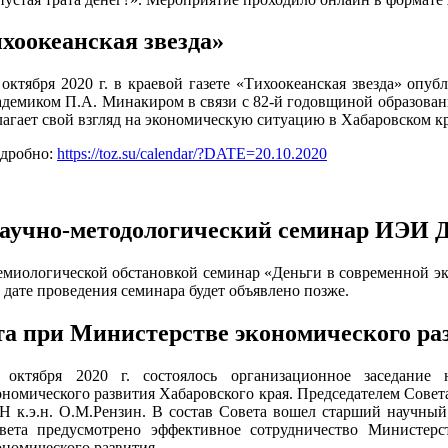
хоокеанская звезда»
 октября 2020 г. в краевой газете «Тихоокеанская звезда» о
адемиком П.А. Минакиром в связи с 82-й годовщиной образова
лагает свой взгляд на экономическую ситуацию в Хабаровском кр
дробно:
https://toz.su/calendar/?DATE=20.10.2020
аучно-методологический семинар ИЭИ
демиологической обстановкой семинар «Деньги в современной 
й дате проведения семинара будет объявлено позже.
та при Министерстве экономического ра
 октября 2020 г. состоялось организационное заседание
ономического развития Хабаровского края. Председателем Сове
Н к.э.н. О.М.Рензин. В состав Совета вошел старший научны
вета предусмотрено эффективное сотрудничество Министерс
ономического развития.