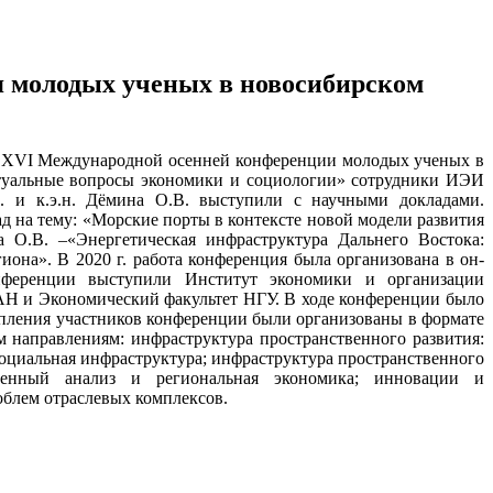
 молодых ученых в новосибирском
г. XVI Международной осенней конференции молодых ученых в
туальные вопросы экономики и социологии» сотрудники ИЭИ
. и к.э.н. Дёмина О.В. выступили с научными докладами.
ад на тему: «Морские порты в контексте новой модели развития
а О.В. –«Энергетическая инфраструктура Дальнего Востока:
иона». В 2020 г. работа конференция была организована в он-
нференции выступили Институт экономики и организации
Н и Экономический факультет НГУ. В ходе конференции было
упления участников конференции были организованы в формате
 направлениям: инфраструктура пространственного развития:
социальная инфраструктура; инфраструктура пространственного
ственный анализ и региональная экономика; инновации и
облем отраслевых комплексов.