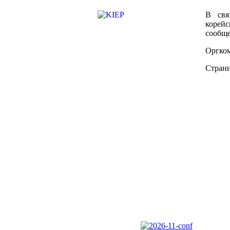
В свя
корейс
сообще
Оргком
Страни