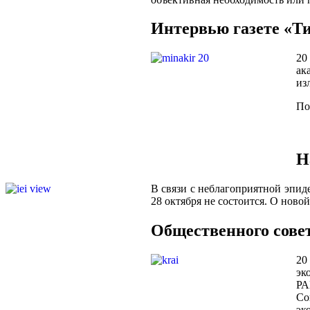
Интервью газете «Ти
20
ак
из
По
Н
В связи с неблагоприятной эпи
28 октября не состоится. О ново
Общественного сове
20
эк
РА
Со
эк