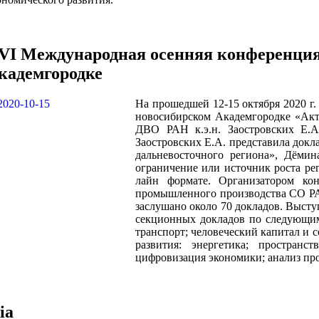
VI Международная осенняя конференция
кадемгородке
На прошедшей 12-15 октября 2020 
новосибирском Академгородке «Ак
ДВО РАН к.э.н. Заостровских Е.А
Заостровских Е.А. представила докл
дальневосточного региона», Дёмин
ограничение или источник роста рег
лайн формате. Организатором ко
промышленного производства СО РА
заслушано около 70 докладов. Выст
секционных докладов по следующим
транспорт; человеческий капитал и 
развития: энергетика; простран
цифровизация экономики; анализ пр
ia