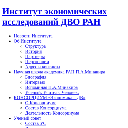
Институт экономических
исследований ДВО РАН
Новости Института
Об Институте
Структура
История
Партнеры
Персоналии
Адрес и контакты
Научная школа академика РАН П.А.Минакира
Биография
Интервью
Вспоминая П.А.Минакира
Ученый. Учитель. Человек.
КОНСОРЦИУМ «Экономика – ДВ»
О Консорциуме
Состав Консорциума
Деятельность Консорциума
Ученый совет
Состав УС