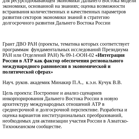
для ресурсодобывающей экономики Дальнего Востока модели
экономики, основанной на знаниях; оценка возможности
встраивания количественных и качественных параметров
развития секторов экономики знаний в стратегию
долгосрочного развития Дальнего Востока России
Грант ДВО РАН (проекты, тематика которых соответствует
программам фундаментальных исследований Президиума
РАН или Отделений РАН) № 09-1-ООН-02
«Интеграция
России в АТР как фактор обеспечения регионального
международного равновесия в экономической и
политической сферах»
Науч. руков. академик Минакир П.А., к.э.н. Кучук В.В.
Цель проекта: Построение и анализ сценариев
инкорпорирования Дальнего Востока России в новую
архитектуру международных отношений АТР в
среднесрочной и долгосрочной перспективе. Разработка и
оценка вариантов институциональных преобразований,
необходимых для активизации участия России в Азиатско-
Тихоокеанском сообществе.