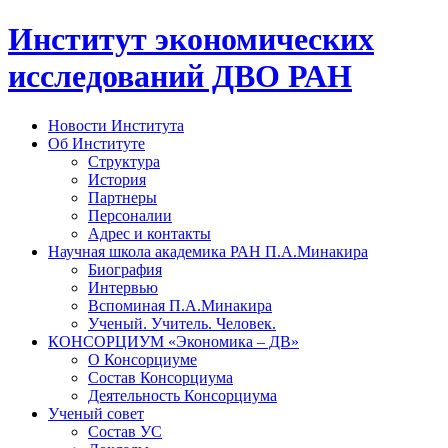
Институт экономических
исследований ДВО РАН
Новости Института
Об Институте
Структура
История
Партнеры
Персоналии
Адрес и контакты
Научная школа академика РАН П.А.Минакира
Биография
Интервью
Вспоминая П.А.Минакира
Ученый. Учитель. Человек.
КОНСОРЦИУМ «Экономика – ДВ»
О Консорциуме
Состав Консорциума
Деятельность Консорциума
Ученый совет
Состав УС