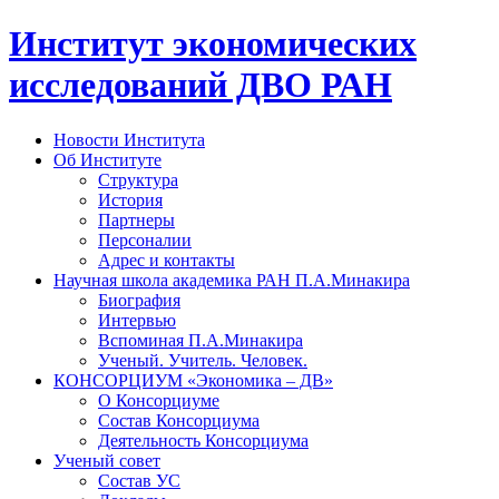
Институт экономических
исследований ДВО РАН
Новости Института
Об Институте
Структура
История
Партнеры
Персоналии
Адрес и контакты
Научная школа академика РАН П.А.Минакира
Биография
Интервью
Вспоминая П.А.Минакира
Ученый. Учитель. Человек.
КОНСОРЦИУМ «Экономика – ДВ»
О Консорциуме
Состав Консорциума
Деятельность Консорциума
Ученый совет
Состав УС