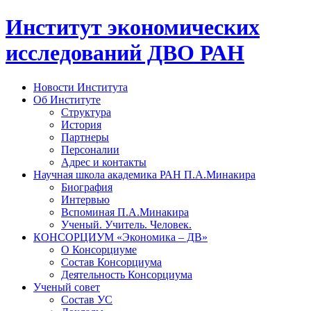
Институт экономических
исследований ДВО РАН
Новости Института
Об Институте
Структура
История
Партнеры
Персоналии
Адрес и контакты
Научная школа академика РАН П.А.Минакира
Биография
Интервью
Вспоминая П.А.Минакира
Ученый. Учитель. Человек.
КОНСОРЦИУМ «Экономика – ДВ»
О Консорциуме
Состав Консорциума
Деятельность Консорциума
Ученый совет
Состав УС