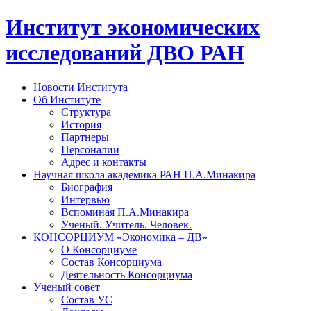
Институт экономических
исследований ДВО РАН
Новости Института
Об Институте
Структура
История
Партнеры
Персоналии
Адрес и контакты
Научная школа академика РАН П.А.Минакира
Биография
Интервью
Вспоминая П.А.Минакира
Ученый. Учитель. Человек.
КОНСОРЦИУМ «Экономика – ДВ»
О Консорциуме
Состав Консорциума
Деятельность Консорциума
Ученый совет
Состав УС