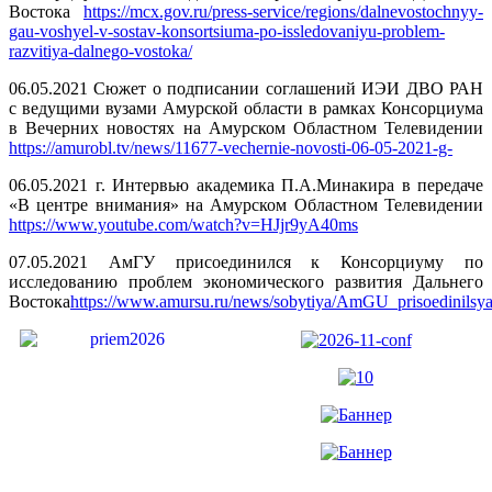
Востока
https://mcx.gov.ru/press-service/regions/dalnevostochnyy-
gau-voshyel-v-sostav-konsortsiuma-po-issledovaniyu-problem-
razvitiya-dalnego-vostoka/
06.05.2021 Сюжет о подписании соглашений ИЭИ ДВО РАН
с ведущими вузами Амурской области в рамках Консорциума
в Вечерних новостях на Амурском Областном Телевидении
https://amurobl.tv/news/11677-vechernie-novosti-06-05-2021-g-
06.05.2021 г. Интервью академика П.А.Минакира в передаче
«В центре внимания» на Амурском Областном Телевидении
https://www.youtube.com/watch?v=HJjr9yA40ms
07.05.2021 АмГУ присоединился к Консорциуму по
исследованию проблем экономического развития Дальнего
Востока
https://www.amursu.ru/news/sobytiya/AmGU_prisoedinils