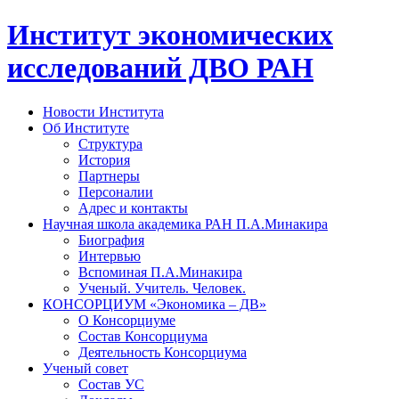
Институт экономических
исследований ДВО РАН
Новости Института
Об Институте
Структура
История
Партнеры
Персоналии
Адрес и контакты
Научная школа академика РАН П.А.Минакира
Биография
Интервью
Вспоминая П.А.Минакира
Ученый. Учитель. Человек.
КОНСОРЦИУМ «Экономика – ДВ»
О Консорциуме
Состав Консорциума
Деятельность Консорциума
Ученый совет
Состав УС