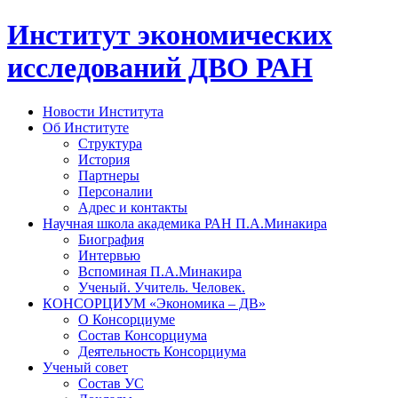
Институт экономических
исследований ДВО РАН
Новости Института
Об Институте
Структура
История
Партнеры
Персоналии
Адрес и контакты
Научная школа академика РАН П.А.Минакира
Биография
Интервью
Вспоминая П.А.Минакира
Ученый. Учитель. Человек.
КОНСОРЦИУМ «Экономика – ДВ»
О Консорциуме
Состав Консорциума
Деятельность Консорциума
Ученый совет
Состав УС