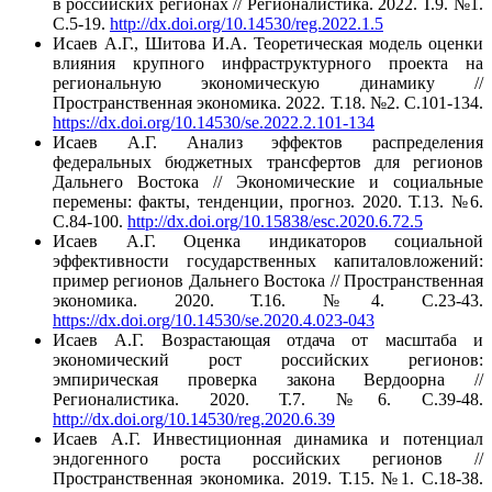
в российских регионах // Регионалистика. 2022. Т.9. №1.
С.5-19.
http://dx.doi.org/10.14530/reg.2022.1.5
Исаев А.Г., Шитова И.А. Теоретическая модель оценки
влияния крупного инфраструктурного проекта на
региональную экономическую динамику //
Пространственная экономика. 2022. Т.18. №2. С.101-134.
https://dx.doi.org/10.14530/se.2022.2.101-134
Исаев А.Г. Анализ эффектов распределения
федеральных бюджетных трансфертов для регионов
Дальнего Востока // Экономические и социальные
перемены: факты, тенденции, прогноз. 2020. Т.13. №6.
С.84-100.
http://dx.doi.org/10.15838/esc.2020.6.72.5
Исаев А.Г. Оценка индикаторов социальной
эффективности государственных капиталовложений:
пример регионов Дальнего Востока // Пространственная
экономика. 2020. Т.16. №4. С.23-43.
https://dx.doi.org/10.14530/se.2020.4.023-043
Исаев А.Г. Возрастающая отдача от масштаба и
экономический рост российских регионов:
эмпирическая проверка закона Вердоорна //
Регионалистика. 2020. Т.7. №6. С.39-48.
http://dx.doi.org/10.14530/reg.2020.6.39
Исаев А.Г. Инвестиционная динамика и потенциал
эндогенного роста российских регионов //
Пространственная экономика. 2019. Т.15. №1. С.18-38.