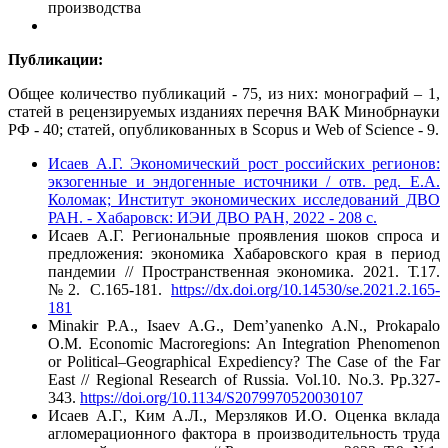
производства
Публикации:
Общее количество публикаций - 75, из них: монографий – 1,
статей в рецензируемых изданиях перечня ВАК Минобрнауки
РФ - 40; статей, опубликованных в Scopus и Web of Science - 9.
Исаев А.Г. Экономический рост российских регионов:
экзогенные и эндогенные источники / отв. ред. Е.А.
Коломак; Институт экономических исследований ДВО
РАН. - Хабаровск: ИЭИ ДВО РАН, 2022 - 208 с.
Исаев А.Г. Региональные проявления шоков спроса и
предложения: экономика Хабаровского края в период
пандемии // Пространственная экономика. 2021. Т.17.
№2. С.165-181.
https://dx.doi.org/10.14530/se.2021.2.165-
181
Minakir P.A., Isaev A.G., Dem’yanenko A.N., Prokapalo
O.M. Economic Macroregions: An Integration Phenomenon
or Political–Geographical Expediency? The Case of the Far
East // Regional Research of Russia. Vol.10. No.3. Рр.327-
343.
https://doi.org/10.1134/S2079970520030107
Исаев А.Г., Ким А.Л., Мерзляков И.О. Оценка вклада
агломерационного фактора в производительность труда