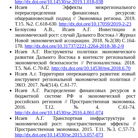
http://dx.doi.org/10.14530/se.2019.1.018-038
Исаев А.Г. Эффекты межрегионального
перераспределения финансовых ресурсов:
общеравновесный подход // Экономика региона. 2019.
Т.15. №2. С.618-630.
http://dx.doi.org/10.17059/2019-2-23
Белоусова А.В., Исаев А.Г. Инвестиции и
экономический рост: случай Дальнего Востока // Журнал
Новой экономической ассоциации. 2018. №2(38) С.164-
170.
http://dx.doi.org/10.31737/2221-2264-2018-38-2-9
Исаев А.Г. Инструменты политики экономического
развития Дальнего Востока в контексте региональной
экономической безопасности // Регионалистика. 2018.
Т.5. №6. С.70-82.
http://dx.doi.org/10.14530/reg.2018.6.70
Исаев А.г. Территории опережающего развития: новый
инструмент региональной экономической политики //
ЭКО. 2017. №4(514). С.61-77.
Исаев А.Г. Распределение финансовых ресурсов в
бюджетной системе РФ и экономический рост
российских регионов // Пространственная экономика.
2016. Т.12. №4. С.61-74.
http://dx.doi.org/10.14530/se.2016.4.061-074
Исаев А.Г. Транспортная инфраструктура и
экономический рост: пространственные эффекты //
Пространственная экономика. 2015. Т.11. №3. С.57-73.
http://dx.doi.org/10.14530/se.2015.3.057-073