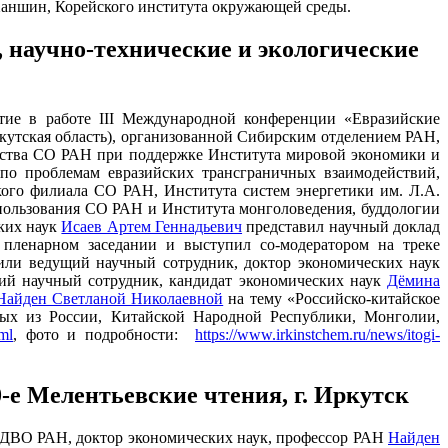
 Ханшин, Корейского института окружающей среды.
 научно-технические и экологические
тие в работе III Международной конференции «Евразийские
ркутская область), организованной Сибирским отделением РАН,
дства СО РАН при поддержке Института мировой экономики и
о проблемам евразийских трансграничных взаимодействий,
кого филиала СО РАН, Института систем энергетики им. Л.А.
пользования СО РАН и Института монголоведения, буддологии
ких наук
Исаев Артем Геннадьевич
представил научный доклад
 пленарном заседании и выступил со-модератором на треке
или ведущий научный сотрудник, доктор экономических наук
ий научный сотрудник, кандидат экономических наук
Дёмина
Найден Светланой Николаевной
на тему «Российско-китайское
ных из России, Китайской Народной Республики, Монголии,
ml
, фото и подробности:
https://www.irkinstchem.ru/news/itogi-
-е Мелентьевские чтения, г. Иркутск
ий ДВО РАН, доктор экономических наук, профессор РАН
Найден