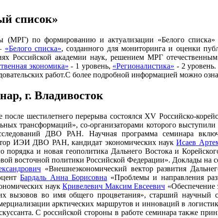
й список»
 (МРГ) по формированию и актуализации «Белого списка» 
 —
«Белого списка»
, созданного для мониторинга и оценки пу
иях Российской академии наук, решением МРГ отечественным
твенная экономика»
- 1 уровень,
«Регионалистика»
- 2 уровень.
ледовательских работ.С более подробной информацией можно озн
ар, г. Владивосток
токе после шестилетнего перерыва состоялся XV Российско-кор
льных трансформаций», со-организаторами которого выступил
сследований ДВО РАН. Научная программа семинара включа
ектор ИЭИ ДВО РАН, кандидат экономических наук
Исаев Арте
о порядка и новая геополитика Дальнего Востока и Корейског
вой восточной политики Российской Федерации». Доклады на с
ександрович
«Внешнеэкономический вектор развития Дальнего
доцент
Бардаль Анна Борисовна
«Проблемы и направления разв
кономических наук
Кривелевич Максим Евсеевич
«Обеспечение 
их вызовов во имя общего процветания», старший научный с
ммерциализации арктических маршрутов и инноваций в логистик
скуссанта. С российской стороны в работе семинара также прин