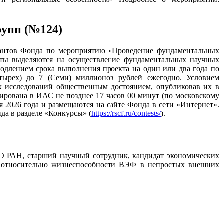
рупп (№124)
рантов Фонда по мероприятию «Проведение фундаментальных
ты выделяются на осуществление фундаментальных научных
одлением срока выполнения проекта на один или два года по
тырех) до 7 (Семи) миллионов рублей ежегодно. Условием
ных исследований общественным достоянием, опубликовав их в
ирована в ИАС не позднее 17 часов 00 минут (по московскому
я 2026 года и размещаются на сайте Фонда в сети «Интернет».
да в разделе «Конкурсы» (
https://rscf.ru/contests/
).
ВО РАН, старший научный сотрудник, кандидат экономических
 относительно жизнеспособности ВЭФ в непростых внешних