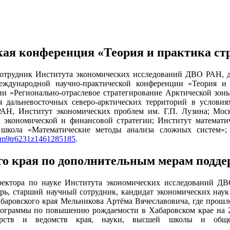
ая конференция «Теория и практика стр
 сотрудник Института экономических исследований ДВО РАН, 
ждународной научно-практической конференции «Теория и 
ции «Регионально-отраслевое стратегирование Арктической зо
я дальневосточных северо-арктических территорий в услови
Н, Институт экономических проблем им. Г.П. Лузина; Моск
 экономической и финансовой стратегии; Институт математи
я школа «Математические методы анализа сложных систем»
id=m9tr6231z1461285185
.
го края по дополнительным мерам подде
директора по науке Института экономических исследований 
рь, старший научный сотрудник, кандидат экономических нау
абаровского края Мельникова Артёма Вячеславовича, где прош
ограммы по повышению рождаемости в Хабаровском крае на 20
стерств и ведомств края, науки, высшей школы и о