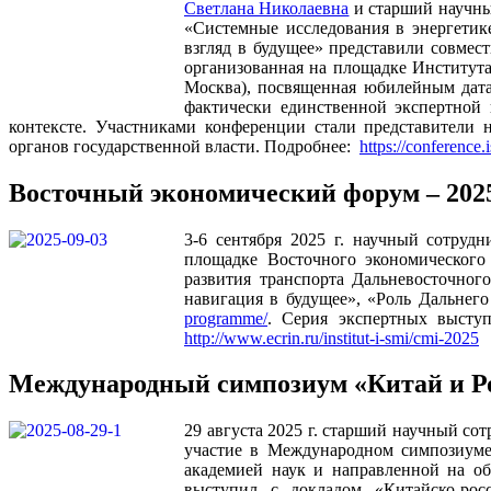
Светлана Николаевна
и старший научны
«Системные исследования в энергетике
взгляд в будущее» представили совме
организованная на площадке Института
Москва), посвященная юбилейным дат
фактически единственной экспертной
контексте. Участниками конференции стали представители 
органов государственной власти. Подробнее:
https://conference.
Восточный экономический форум – 2025
3-6 сентября 2025 г. научный сотру
площадке Восточного экономического
развития транспорта Дальневосточного
навигация в будущее», «Роль Дальнег
programme/
. Серия экспертных выст
http://www.ecrin.ru/institut-i-smi/cmi-2025
Международный симпозиум «Китай и Рос
29 августа 2025 г. старший научный с
участие в Международном симпозиуме 
академией наук и направленной на о
выступил с докладом «Китайско-рос