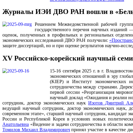
Журналы ИЭИ ДВО РАН вошли в «Белы
Решением Межведомственной рабочей группы
государственного перечня научных изданий
оценок, полученных в профильных и региональных отделен
экономических исследований ДВО РАН получили:
«Пространс
защите диссертаций, но и при оценке результатов научно-исс
XV Российско-корейский научный семин
15-16 сентября 2025 г. в г. Владивос
экономических отношений в эру глоба
(KIEP) и Институт экономических и
сотрудничества между странами. Дир
первой сессии «Реорганизация мировог
научный доклад «Ожидания и реалии но
сотрудник, доктор экономических наук
Изотов Дмитрий Ал
ведущий научный сотрудник, доктор экономических наук, 
современном этапе», старший научный сотрудник, кандидат э
России и Республикой Корея в условиях новых политическ
Анатольевна
«Видение и задачи сотрудничества в области ко
Томилов Михаил Владимирович
принял участие в качестве ди