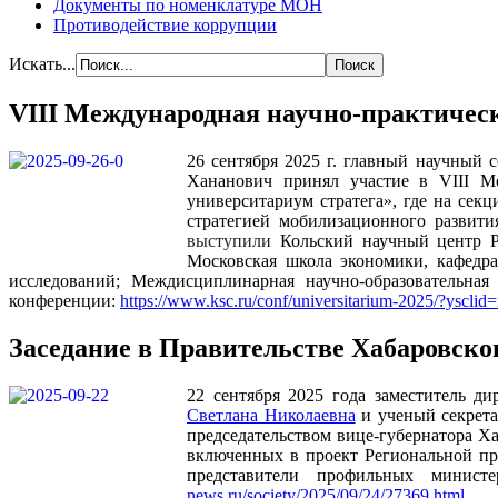
Документы по номенклатуре МОН
Противодействие коррупции
Искать...
VIII Международная научно-практическ
26 сентября 2025 г. главный научный
Хананович принял участие в VIII Ме
университариум стратега», где на сек
стратегией мобилизационного развити
выступили
Кольский научный центр РА
Московская школа экономики, кафедра
исследований; Междисциплинарная научно-образовательна
конференции:
https://www.ksc.ru/conf/universitarium-2025/?yscl
Заседание в Правительстве Хабаровско
22 сентября 2025 года заместитель 
Светлана Николаевна
и ученый секрета
председательством вице-губернатора Х
включенных в проект Региональной пр
представители профильных мини
news.ru/society/2025/09/24/27369.html