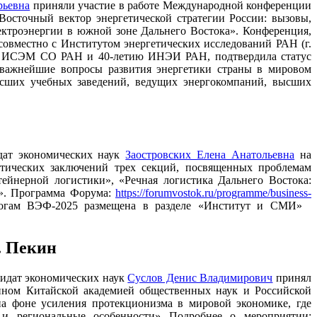
рьевна
приняли участие в работе Международной конференции
Восточный вектор энергетической стратегии России: вызовы,
ектроэнергии в южной зоне Дальнего Востока». Конференция,
совместно с Институтом энергетических исследований РАН (г.
ию ИСЭМ СО РАН и 40-летию ИНЭИ РАН, подтвердила статус
 важнейшие вопросы развития энергетики страны в мировом
высших учебных заведений, ведущих энергокомпаний, высших
дат экономических наук
Заостровских Елена Анатольевна
на
тических заключений трех секций, посвященных проблемам
тейнерной логистики», «Речная логистика Дальнего Востока:
и». Программа Форума:
https://forumvostok.ru/programme/business-
тогам ВЭФ-2025 размещена в разделе «Институт и СМИ»
. Пекин
дидат экономических наук
Суслов Денис Владимирович
принял
нном Китайской академией общественных наук и Российской
а фоне усиления протекционизма в мировой экономике, где
е и региональные особенности» Подробнее о мероприятии: