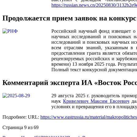
https://russian.news.cn/20250830/3132b2e
Продолжается прием заявок на конкурс
Российский научный фонд извещает о
научных исследований и поисковых н
исследований и поисковых научных ис
всем отраслям знаний, указанным в 
предоставления гранта является обяза
рецензируемых российских и зарубежны
времени) 13 ноября 2025 года. Результ
Полный текст конкурсной документации
Комментарий эксперта ИА «Восток Рос
29 августа 2025 г. руководитель при
наук
Кривелевич Максим Евсеевич
дал
условиях и превращения его в площадку,
Подробнее: URL:
https://www.eastrussia.ru/material/makropolitiche
Страница 9 из 69