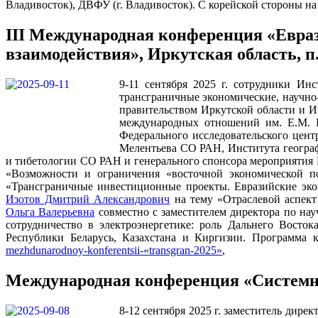
Владивосток), ДВФУ (г. Владивосток). С корейской стороны 
III Международная конференция «Евраз
взаимодействия», Иркутская область, п
9-11 сентября 2025 г. сотрудники И
трансграничные экономические, научно-
правительством Иркутской области и 
международных отношений им. Е.М. 
Федерального исследовательского цен
Мелентьева СО РАН, Института геогра
и тибетологии СО РАН и генерального спонсора мероприяти
«Возможности и ограничения «восточной экономической по
«Трансграничные инвестиционные проекты. Евразийские эко
Изотов Дмитрий Александрович
на тему «Отраслевой аспект
Ольга Валерьевна
совместно с заместителем директора по на
сотрудничество в электроэнергетике: роль Дальнего Восто
Республики Беларусь, Казахстана и Киргизии. Программа
mezhdunarodnoy-konferentsii-«transgran-2025»
,
Международная конференция «Системные
8-12 сентября 2025 г. заместитель дир