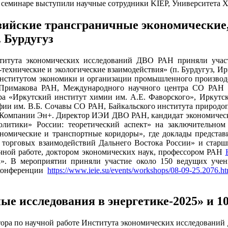
на семинаре выступили научные сотрудники KIEP, Университета
ийские трансграничные экономические,
. Бурдугуз
нститута экономических исследований ДВО РАН приняли учас
технические и экологические взаимодействия» (п. Бурдугуз, И
Институтом экономики и организации промышленного произво
Примакова РАН, Международного научного центра СО РАН п
тра «Иркутский институт химии им. А.Е. Фаворского», Иркутс
фии им. В.Б. Сочавы СО РАН, Байкальского института природо
я Компании Эн+. Директор ИЭИ ДВО РАН, кандидат экономичес
литики» России: теоретический аспект» на заключительном
номические и транспортные коридоры», где доклады представ
 торговых взаимодействий Дальнего Востока России» и старш
учной работе, доктором экономических наук, профессором РАН
ка». В мероприятии приняли участие около 150 ведущих уче
 конференции
https://www.ieie.su/events/workshops/08-09-25.2076.ht
 исследования в энергетике-2025» и 10
ектора по научной работе Института экономических исследован