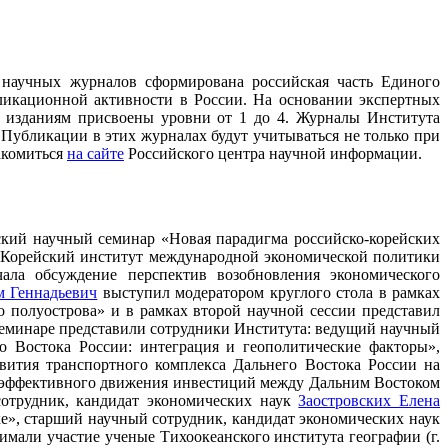
научных журналов сформирована российская часть Единого
бликационной активности в России. На основании экспертных
 изданиям присвоены уровни от 1 до 4. Журналы Института
 Публикации в этих журналах будут учитываться не только при
акомиться
на сайте
Российского центра научной информации.
ейский научный семинар «Новая парадигма российско-корейских
и Корейский институт международной экономической политики
ла обсуждение перспектив возобновления экономического
м Геннадьевич
выступил модератором круглого стола в рамках
о полуострова» и в рамках второй научной сессии представил
еминаре представили сотрудники Института: ведущий научный
 Востока России: интеграция и геополитические факторы»,
ития транспортного комплекса Дальнего Востока России на
эффективного движения инвестиций между Дальним Востоком
отрудник, кандидат экономических наук
Заостровских Елена
е», старший научный сотрудник, кандидат экономических наук
имали участие ученые Тихоокеанского института географии (г.