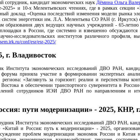
й сотрудник, кандидат экономических наук
Дёмина Ольга Вале
-2025» и 10-х Мелентьевских чтениях, где в рамках секции «
стный доклад «Оценка последствий изменения модели рынка эл
 систем энергетики им. Л.А. Мелентьева СО РАН (г. Иркутск) 
ам образования двух ведущих научных учреждений - 65-лет
 площадки в России, где системно и взвешенно обсуждаются
научно-исследовательских институтов различного профиля, 
isem.irk.ru/conf/esr/esr-2025/
, г. Владивосток
дник Института экономических исследований ДВО РАН, канди
 форума приняла участие в формировании экспертных анали
 региона: «Заглянуть за горизонт: реалии и перспективы кон
о Востока в обеспечении транспортного суверенитета в Росси
уплений сотрудников ИЭИ ДВО РАН по направлениям и и
сия: пути модернизации» - 2025, КНР, г
отрудник Института экономических исследований ДВО РАН, кан
«Китай и Россия: путь к модернизации» - 2025, организова
бсуждение проблем модернизации экономик России и Китая н
сийские экономические взаимодействия: текущее состояни