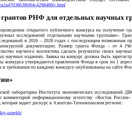
9ea2a4703863fb9f4c4298488/c.html
 грантов РНФ для отдельных научных г
 проведении открытого публичного конкурса на получение г
аучных исследований отдельными научными группами». Гран
следований в 2026 – 2028 годах с последующим возможным пр
конкурсной документации. Размер гранта Фонда – от 4 (Че
тельство научного коллектива сделать результаты своих науч
х научных изданиях. Заявка на конкурс должна быть зарегистр
аты конкурса утверждаются правлением Фонда в срок по 1 апрел
 и требования по каждому конкурсу опубликованы на сайте Фон
сии»
морской лаборатории Института экономических исследований Д
 комментарий информационному агентству «Восток России»
 которая задает дискурс в Азиатско-Тихоокеанском регионе.
skiy-uspekh/