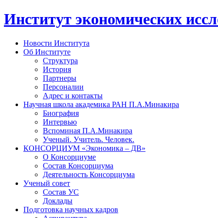
Институт экономических исс
Новости Института
Об Институте
Структура
История
Партнеры
Персоналии
Адрес и контакты
Научная школа академика РАН П.А.Минакира
Биография
Интервью
Вспоминая П.А.Минакира
Ученый. Учитель. Человек.
КОНСОРЦИУМ «Экономика – ДВ»
О Консорциуме
Состав Консорциума
Деятельность Консорциума
Ученый совет
Состав УС
Доклады
Подготовка научных кадров