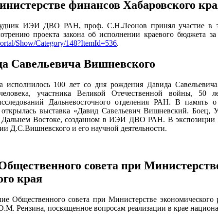
инистерстве финансов Хабаровского кра
рудник ИЭИ ДВО РАН, проф. С.Н.Леонов принял участие в з
мотрению проекта закона об исполнении краевого бюджета за
u/portal/Show/Category/148?ItemId=536
.
да Савельевича Вишневского
а исполнилось 100 лет со дня рождения Давида Савельевича
 человека, участника Великой Отечественной войны, 50 л
исследований Дальневосточного отделения РАН. В память о
открылась выставка «Давид Савельевич Вишневский. Боец, У
 Дальнем Востоке, созданном в ИЭИ ДВО РАН. В экспозиции 
ии Д.С.Вишневского и его научной деятельности.
 Общественного совета при Министерств
ого края
ание Общественного совета при Министерстве экономического 
М. Рензина, посвященное вопросам реализации в крае национал
.