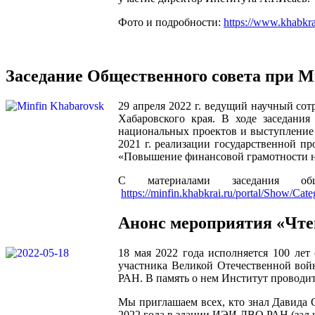
Фото и подробности:
https://www.khabkra
Заседание Общественного совета при М
29 апреля 2022 г. ведущий научный со
Хабаровского края. В ходе заседани
национальных проектов и выступление 
2021 г. реализации государственной 
«Повышение финансовой грамотности н
С материалами заседания об
https://minfin.khabkrai.ru/portal/Show/Ca
Анонс мероприятия «Чте
18 мая 2022 года исполняется 100 лет
участника Великой Отечественной вой
РАН. В память о нем Институт проводи
Мы приглашаем всех, кто знал Давида С
2022 года в здании ИЭИ ДВО РАН (зал им