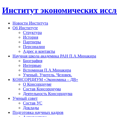
Институт экономических исс
Новости Института
Об Институте
Структура
История
Партнеры
Персоналии
Адрес и контакты
Научная школа академика РАН П.А.Минакира
Биография
Интервью
Вспоминая П.А.Минакира
Ученый. Учитель. Человек.
КОНСОРЦИУМ «Экономика – ДВ»
О Консорциуме
Состав Консорциума
Деятельность Консорциума
Ученый совет
Состав УС
Доклады
Подготовка научных кадров