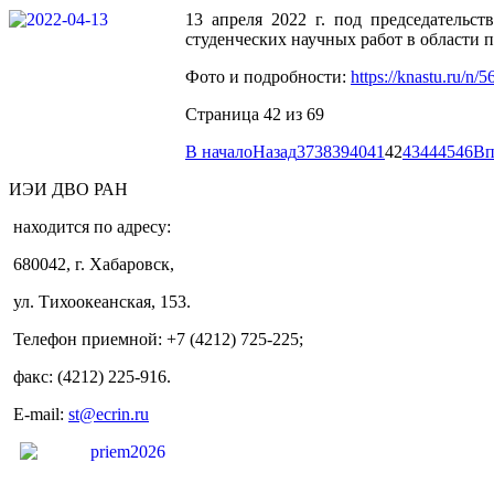
13 апреля 2022 г. под председательс
студенческих научных работ в области 
Фото и подробности:
https://knastu.ru/n/5
Страница 42 из 69
В начало
Назад
37
38
39
40
41
42
43
44
45
46
Вп
ИЭИ ДВО РАН
находится по адресу:
680042, г. Хабаровск,
ул. Тихоокеанская, 153.
Телефон приемной: +7 (4212) 725-225;
факс: (4212) 225-916.
E-mail:
st@ecrin.ru