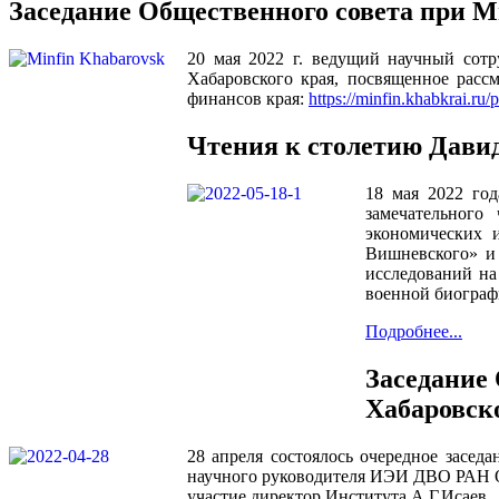
Заседание Общественного совета при М
20 мая 2022 г. ведущий научный сот
Хабаровского края, посвященное расс
финансов края:
https://minfin.khabkrai.r
Чтения к столетию Дави
18 мая 2022 год
замечательного
экономических 
Вишневского» и 
исследований на
военной биограф
Подробнее...
Заседание
Хабаровск
28 апреля состоялось очередное засед
научного руководителя ИЭИ ДВО РАН О.
участие директор Института А.Г.Исаев