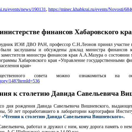
i.ru/events/news/190131
,
https://minec.khabkrai.ru/events/Novosti/684
инистерстве финансов Хабаровского кра
трудник ИЭИ ДВО РАН, профессор С.Н.Леонов принял участие в
я были заслушаны и обсуждены доклад министра финансов 
заместителя министра финансов края А.А.Мазура о состоянии 
программы Хабаровского края «Управление государственными ф
аселения края»
щественного совета можно ознакомиться на оф
tegory/148?ItemId=536
ния к столетию Давида Савельевича Ви
 со дня рождения Давида Савельевича Вишневского, выдающего
ны, 50 лет проработавшего в лаборатории картографии Инстит
т
«Чтения к столетию Давида Савельевича Вишневского».
авельевича, работал и дружил с ним, кому дорога память о нем
. А.С.Шейнгауза), начало в 14.00 час.