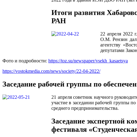
Итоги развития Хабаровс
РАН
22 апреля 2022 
О.М. Рензин дал
агентству «Вост
депутатами Зако
Фото и подробности:
https://toz.su/newspaper/vsekh_kasaetsya
https://vostokmedia.com/news/society/22-04-2022/
Заседание рабочей группы по обеспече
21 апреля советник научного руководи
участие в заседании рабочей группы п
среднего предпринимательства.
Заседание экспертной ко
фестиваля «Студенческая