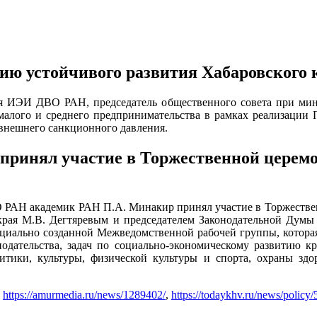
нию устойчивого развития Хабаровского 
ля ИЭИ ДВО РАН, председатель общественного совета при мин
малого и среднего предпринимательства в рамках реализации
 внешнего санкционного давления.
принял участие в Торжественной церемо
 РАН академик РАН П.А. Минакир принял участие в Торжествен
края М.В. Дегтяревым и председателем Законодательной Думы
пециально созданной Межведомственной рабочей группы, котора
нодательства, задач по социально-экономическому развитию 
итики, культуры, физической культуры и спорта, охраны здо
,
https://amurmedia.ru/news/1289402/
,
https://todaykhv.ru/news/policy