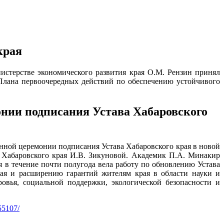
края
истерстве экономического развития края О.М. Рензин принял
 Плана первоочередных действий по обеспечению устойчивого
нии подписания Устава Хабаровского
ной церемонии подписания Устава Хабаровского края в новой
 Хабаровского края И.В. Зикуновой. Академик П.А. Минакир
я в течение почти полугода вела работу по обновлению Устава
края и расширению гарантий жителям края в области науки и
ровья, социальной поддержки, экологической безопасности и
/55107/