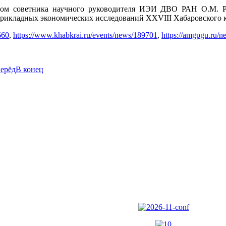
твом советника научного руководителя ИЭИ ДВО РАН О.М. Ре
прикладных экономических исследований XXVIII Хабаровского к
660
,
https://www.khabkrai.ru/events/news/189701
,
https://amgpgu.ru/
ерёд
В конец