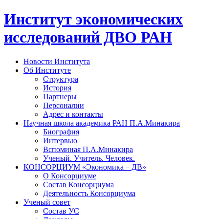
Институт экономических
исследований ДВО РАН
Новости Института
Об Институте
Структура
История
Партнеры
Персоналии
Адрес и контакты
Научная школа академика РАН П.А.Минакира
Биография
Интервью
Вспоминая П.А.Минакира
Ученый. Учитель. Человек.
КОНСОРЦИУМ «Экономика – ДВ»
О Консорциуме
Состав Консорциума
Деятельность Консорциума
Ученый совет
Состав УС