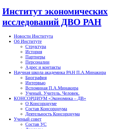
Институт экономических
исследований ДВО РАН
Новости Института
Об Институте
Структура
История
Партнеры
Персоналии
Адрес и контакты
Научная школа академика РАН П.А.Минакира
Биография
Интервью
Вспоминая П.А.Минакира
Ученый. Учитель. Человек.
КОНСОРЦИУМ «Экономика – ДВ»
О Консорциуме
Состав Консорциума
Деятельность Консорциума
Ученый совет
Состав УС